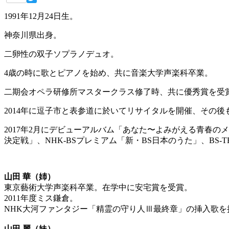
Twitter
1991年12月24日生。
神奈川県出身。
二卵性の双子ソプラノデュオ。
4歳の時に歌とピアノを始め、共に音楽大学声楽科卒業。
二期会オペラ研修所マスタークラス修了時、共に優秀賞を受
2014年に逗子市と表参道に於いてリサイタルを開催、その
2017年2月にデビューアルバム「あなた〜よみがえる青春の
決定戦」、NHK-BSプレミアム「新・BS日本のうた」、B
山田 華（姉）
東京藝術大学声楽科卒業。在学中に安宅賞を受賞。
2011年度ミス鎌倉。
NHK大河ファンタジー「精霊の守り人Ⅲ最終章」の挿入歌を
山田 麗（妹）