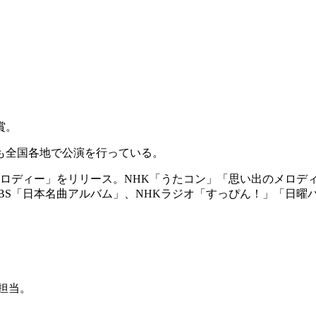
賞。
後も全国各地で公演を行っている。
メロディー」をリリース。NHK「うたコン」「思い出のメロディー
S-TBS「日本名曲アルバム」、NHKラジオ「すっぴん！」「
担当
。